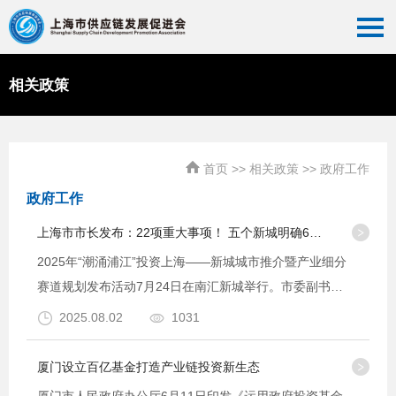
相关政策
首页
>>
相关政策
>>
政府工作
政府工作
上海市市长发布：22项重大事项！ 五个新城明确6条产业细分赛道！
2025年“潮涌浦江”投资上海——新城城市推介暨产业细分
赛道规划发布活动7月24日在南汇新城举行。市委副书
记、市长龚正出席并发布2025年重大功能性导入事项22
2025.08.02
1031
项、区区结对合作重点项目10项，为新城发展增添特色产
业新···
厦门设立百亿基金打造产业链投资新生态
厦门市人民政府办公厅6月11日印发《运用政府投资基金