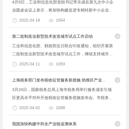
4月9日，工业和信息化部党组书记李乐成在第九次中小企
业圆桌会议上表示，将加快构建促进专精特新中小企业发
展壮大机制。专精特新中小企业是发展新质生产力、推进
2025.04.18
1054
新型工业化的生力军。要主动融入国家战略，抢抓推进新
···
第二批制造业新型技术改造城市试点工作启动
工业和信息化部、财政部近日联合印发通知，组织开展第
二批制造业新型技术改造城市试点工作，继续支持城市采
用“点线面”结合的方式组织示范项目，加快数字技术、绿
2025.04.11
1093
色技术以及创新产品推广应用，推动制造业高端化、智···
上海税务部门发布税收征管服务新措施 助推区产业链供应链进一步提升韧劲与活力
3月24日，国家税务总局上海市税务局举行服务浦东引领
区更高水平对外开放税收征管服务措施发布会。市税务局
党委书记、局长程俊峰共同发布11项税收征管服务新措
2025.04.02
1088
施。此次推出的税收征管服务措施围绕培育外贸发展新动
能、···
我国加快构建中药全产业链追溯体系