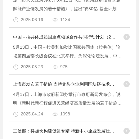
赋能产业链发展的若干措施》，提出"双50亿"基金计划：
升级50亿元产业链创新基金重点布局人工智能、低空经济
2025.06.16
1134
等新兴赛道；新设50亿元并购基金专项支持新能···
中国－拉共体成员国重点领域合作共同行动计划（2025－2027）发布
5月13日，中国－拉美和加勒比国家共同体（拉共体）论
坛第四届部长级会议在北京举行。为深化论坛发展，中华
人民共和国与拉共体成员国共同制定本共同行动计划。积
2025.05.23
975
极探讨双方工业发展与产业政策合作机遇，重点围绕装备
制···
上海市发布若干措施 支持龙头企业利用区块链技术完善供应链管理
4月17日，上海市政府新闻办举行市政府新闻发布会，说
明《新时代新征程促进民营经济高质量发展的若干措施》
的有关情况。《措施》指出加大金融机构信贷投放力度。
2025.04.24
1098
用好支持小微企业融资协调工作机制，推动融资服务中心
下···
工信部：将加快构建促进专精 特新中小企业发展壮大机制