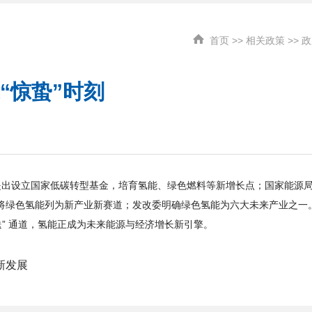
首页
>>
相关政策
>>
政
“惊蛰”时刻
告提出设立国家低碳转型基金，培育氢能、绿色燃料等新增长点；国家能源
划将绿色氢能列为新产业新赛道；发改委明确绿色氢能为六大未来产业之一
送” 通道，氢能正成为未来能源与经济增长新引擎。
新发展